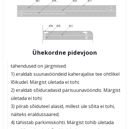
Ühekordne pidevjoon
tähendused on järgmised:
1) eraldab suunavööndeid kaherajalise tee ohtlikel
lõikudel. Märgist ületada ei tohi;
2) eraldab sõiduradasid pärisuunavööndis. Märgist
ületada ei tohi;
3) piirab sõiduteel alasid, millest üle sõita ei tohi,
näiteks eraldussaared;
4) tähistab parkimiskohti. Märgist tohib ületada