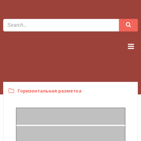
Перейти
к
содержимому
linnatransport.ee
Горизонтальная разметка