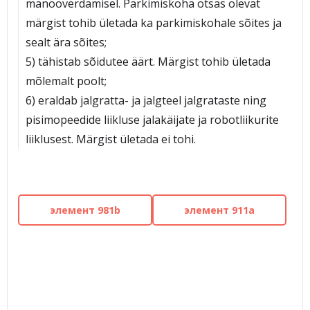
manööverdamisel. Parkimiskoha otsas olevat
märgist tohib ületada ka parkimiskohale sõites ja
sealt ära sõites;
5) tähistab sõidutee äärt. Märgist tohib ületada
mõlemalt poolt;
6) eraldab jalgratta- ja jalgteel jalgrataste ning
pisimopeedide liikluse jalakäijate ja robotliikurite
liiklusest. Märgist ületada ei tohi.
элемент 981b
элемент 911a